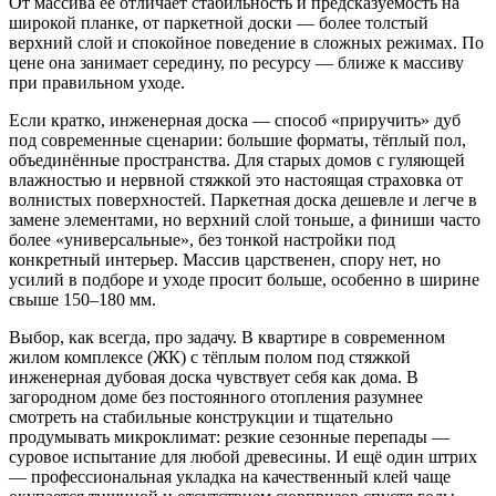
От массива её отличает стабильность и предсказуемость на
широкой планке, от паркетной доски — более толстый
верхний слой и спокойное поведение в сложных режимах. По
цене она занимает середину, по ресурсу — ближе к массиву
при правильном уходе.
Если кратко, инженерная доска — способ «приручить» дуб
под современные сценарии: большие форматы, тёплый пол,
объединённые пространства. Для старых домов с гуляющей
влажностью и нервной стяжкой это настоящая страховка от
волнистых поверхностей. Паркетная доска дешевле и легче в
замене элементами, но верхний слой тоньше, а финиши часто
более «универсальные», без тонкой настройки под
конкретный интерьер. Массив царственен, спору нет, но
усилий в подборе и уходе просит больше, особенно в ширине
свыше 150–180 мм.
Выбор, как всегда, про задачу. В квартире в современном
жилом комплексе (ЖК) с тёплым полом под стяжкой
инженерная дубовая доска чувствует себя как дома. В
загородном доме без постоянного отопления разумнее
смотреть на стабильные конструкции и тщательно
продумывать микроклимат: резкие сезонные перепады —
суровое испытание для любой древесины. И ещё один штрих
— профессиональная укладка на качественный клей чаще