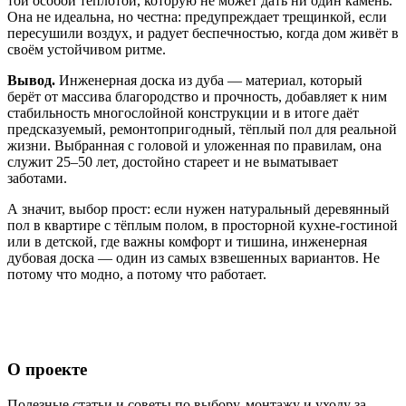
той особой теплотой, которую не может дать ни один камень.
Она не идеальна, но честна: предупреждает трещинкой, если
пересушили воздух, и радует беспечностью, когда дом живёт в
своём устойчивом ритме.
Вывод.
Инженерная доска из дуба — материал, который
берёт от массива благородство и прочность, добавляет к ним
стабильность многослойной конструкции и в итоге даёт
предсказуемый, ремонтопригодный, тёплый пол для реальной
жизни. Выбранная с головой и уложенная по правилам, она
служит 25–50 лет, достойно стареет и не выматывает
заботами.
А значит, выбор прост: если нужен натуральный деревянный
пол в квартире с тёплым полом, в просторной кухне‑гостиной
или в детской, где важны комфорт и тишина, инженерная
дубовая доска — один из самых взвешенных вариантов. Не
потому что модно, а потому что работает.
О проекте
Полезные статьи и советы по выбору, монтажу и уходу за