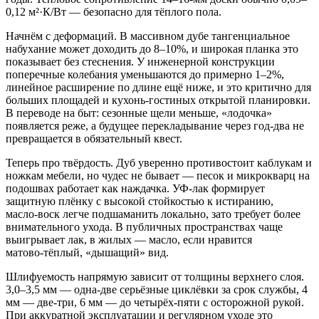
0,12 м²·К/Вт — безопасно для тёплого пола.
Начнём с деформаций. В массивном дубе тангенциальное
набухание может доходить до 8–10%, и широкая планка это
показывает без стеснения. У инженерной конструкции
поперечные колебания уменьшаются до примерно 1–2%,
линейное расширение по длине ещё ниже, и это критично для
больших площадей и кухонь‑гостиных открытой планировки.
В переводе на быт: сезонные щели меньше, «лодочка»
появляется реже, а будущее перекладывание через год‑два не
превращается в обязательный квест.
Теперь про твёрдость. Дуб уверенно противостоит каблукам и
ножкам мебели, но чудес не бывает — песок и микрокварц на
подошвах работает как наждачка. УФ‑лак формирует
защитную плёнку с высокой стойкостью к истиранию,
масло‑воск легче подшаманить локально, зато требует более
внимательного ухода. В публичных пространствах чаще
выигрывает лак, в жилых — масло, если нравится
матово‑тёплый, «дышащий» вид.
Шлифуемость напрямую зависит от толщины верхнего слоя.
3,0–3,5 мм — одна‑две серьёзные циклёвки за срок службы, 4
мм — две‑три, 6 мм — до четырёх‑пяти с осторожной рукой.
При аккуратной эксплуатации и регулярном уходе это