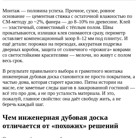
Монтаж — половина успеха. Прочное, сухое, ровное
основание — цементная стяжка с остаточной влажностью по
CM‑методу до ~2%, фанера — до 8–10% по древесине. Клей
— эластичный, совместимый с тёплым полом. Швы
прокатываются, излишки клея снимаются сразу, периметр
оставляет компенсационный зазор 8–12 мм под плинтус. И
ещё детали: порожки на переходах, аккуратная подрезка
дверных коробок, защита от солнечного «прожига» коврами
со светостойкими красителями — мелочи, но живут с полом
весь срок.
В результате правильного выбора и грамотного монтажа
инженерная дубовая доска становится не просто покрытием, а
частью дома, которая стареет красиво. Пятна истории на
масле, еле заметные следы шагов в лакированной гостиной —
всё это про дом, а не про усталость материала. И это,
пожалуй, главное свойство: она даёт свободу жить, а не
беречь каждый шаг.
Чем инженерная дубовая доска
отличается от «похожих» решений