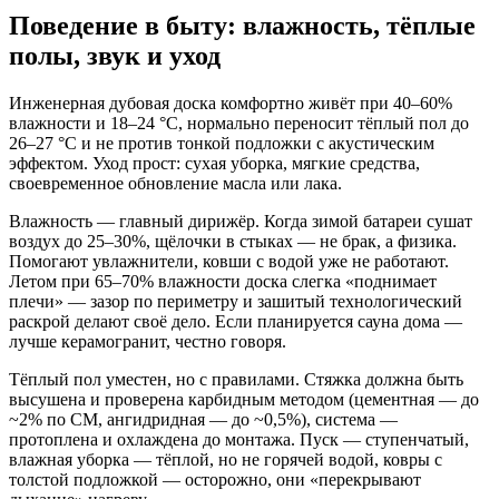
Поведение в быту: влажность, тёплые
полы, звук и уход
Инженерная дубовая доска комфортно живёт при 40–60%
влажности и 18–24 °C, нормально переносит тёплый пол до
26–27 °C и не против тонкой подложки с акустическим
эффектом. Уход прост: сухая уборка, мягкие средства,
своевременное обновление масла или лака.
Влажность — главный дирижёр. Когда зимой батареи сушат
воздух до 25–30%, щёлочки в стыках — не брак, а физика.
Помогают увлажнители, ковши с водой уже не работают.
Летом при 65–70% влажности доска слегка «поднимает
плечи» — зазор по периметру и зашитый технологический
раскрой делают своё дело. Если планируется сауна дома —
лучше керамогранит, честно говоря.
Тёплый пол уместен, но с правилами. Стяжка должна быть
высушена и проверена карбидным методом (цементная — до
~2% по CM, ангидридная — до ~0,5%), система —
протоплена и охлаждена до монтажа. Пуск — ступенчатый,
влажная уборка — тёплой, но не горячей водой, ковры с
толстой подложкой — осторожно, они «перекрывают