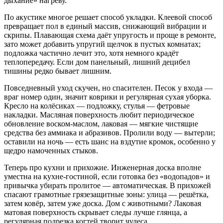
дыхание» нагреву.
По акустике многое решает способ укладки. Клеевой способ
превращает пол в единый массив, снижающий вибрации и
скрипы. Плавающая схема даёт упругость и проще в ремонте,
зато может добавить упругий щелчок в пустых комнатах;
подложка частично лечит это, хотя немного крадёт
теплопередачу. Если дом панельный, лишний децибел
тишины редко бывает лишним.
Повседневный уход скучен, но спасителен. Песок у входа —
враг номер один, значит коврики и регулярная сухая уборка.
Кресло на колёсиках — подложку, стулья — фетровые
накладки. Масляная поверхность любит периодическое
обновление воском‑маслом, лаковая — мягкие чистящие
средства без аммиака и абразивов. Пролили воду — вытерли;
оставили на ночь — есть шанс на вздутие кромок, особенно у
щедро намоченных стыков.
Теперь про кухни и прихожие. Инженерная доска вполне
уместна на кухне‑гостиной, если готовка без «водопадов» и
привычка убирать пролитое — автоматическая. В прихожей
спасают грамотные грязезащитные зоны: улица — решётка,
затем ковёр, затем уже доска. Дом с животными? Лаковая
матовая поверхность скрывает следы лучше глянца, а
регулярная подрезка когтей творит чудеса.