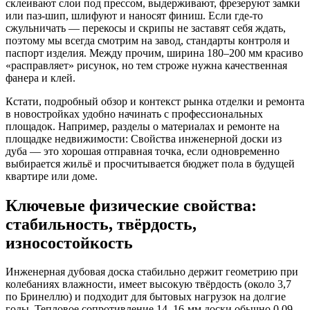
склеивают слои под прессом, выдерживают, фрезеруют замки
или паз‑шип, шлифуют и наносят финиш. Если где-то
сжульничать — перекосы и скрипы не заставят себя ждать,
поэтому мы всегда смотрим на завод, стандарты контроля и
паспорт изделия. Между прочим, ширина 180–200 мм красиво
«расправляет» рисунок, но тем строже нужна качественная
фанера и клей.
Кстати, подробный обзор и контекст рынка отделки и ремонта
в новостройках удобно начинать с профессиональных
площадок. Например, разделы о материалах и ремонте на
площадке недвижимости: Свойства инженерной доски из
дуба — это хорошая отправная точка, если одновременно
выбирается жильё и просчитывается бюджет пола в будущей
квартире или доме.
Ключевые физические свойства:
стабильность, твёрдость,
износостойкость
Инженерная дубовая доска стабильно держит геометрию при
колебаниях влажности, имеет высокую твёрдость (около 3,7
по Бринеллю) и подходит для бытовых нагрузок на долгие
годы. Тепловое сопротивление 14–16‑мм доски обычно 0,09–