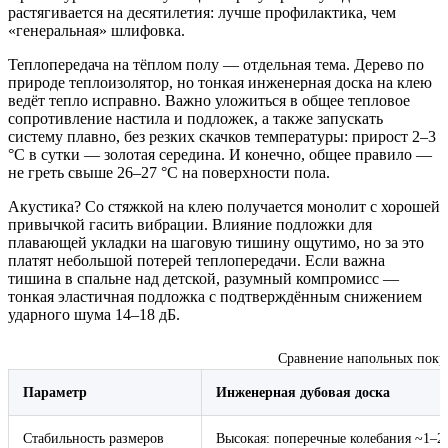
растягивается на десятилетия: лучше профилактика, чем
«генеральная» шлифовка.
Теплопередача на тёплом полу — отдельная тема. Дерево по
природе теплоизолятор, но тонкая инженерная доска на клею
ведёт тепло исправно. Важно уложиться в общее тепловое
сопротивление настила и подложек, а также запускать
систему плавно, без резких скачков температуры: прирост 2–3
°C в сутки — золотая середина. И конечно, общее правило —
не греть свыше 26–27 °C на поверхности пола.
Акустика? Со стяжкой на клею получается монолит с хорошей
привычкой гасить вибрации. Влияние подложки для
плавающей укладки на шаговую тишину ощутимо, но за это
платят небольшой потерей теплопередачи. Если важна
тишина в спальне над детской, разумный компромисс —
тонкая эластичная подложка с подтверждённым снижением
ударного шума 14–18 дБ.
Сравнение напольных покр
Параметр
Инженерная дубовая доска
Стабильность размеров
Высокая: поперечные колебания ~1–