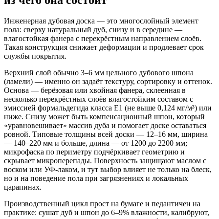
Инженерная дубовая доска — это многослойный элемент
пола: сверху натуральный дуб, снизу и в середине —
влагостойкая фанера с перекрёстным направлением слоёв.
Такая конструкция снижает деформации и продлевает срок
службы покрытия.
Верхний слой обычно 3–6 мм цельного дубового шпона
(ламели) — именно он задаёт текстуру, сортировку и оттенок.
Основа — берёзовая или хвойная фанера, склеенная в
несколько перекрёстных слоёв влагостойким составом с
эмиссией формальдегида класса Е1 (не выше 0,124 мг/м³) или
ниже. Снизу может быть компенсационный шпон, который
«уравновешивает» массив дуба и помогает доске оставаться
ровной. Типовые толщины всей доски — 12–16 мм, ширина
— 140–220 мм и больше, длина — от 1200 до 2200 мм;
микрофаска по периметру подчёркивает геометрию и
скрывает микроперепады. Поверхность защищают маслом с
воском или УФ-лаком, и тут выбор влияет не только на блеск,
но и на поведение пола при загрязнениях и локальных
царапинах.
Производственный цикл прост на бумаге и педантичен на
практике: сушат дуб и шпон до 6–9% влажности, калибруют,