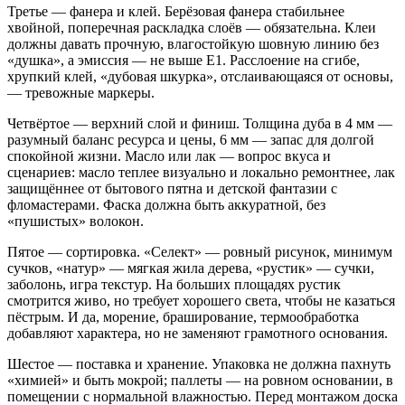
Третье — фанера и клей. Берёзовая фанера стабильнее
хвойной, поперечная раскладка слоёв — обязательна. Клеи
должны давать прочную, влагостойкую шовную линию без
«душка», а эмиссия — не выше Е1. Расслоение на сгибе,
хрупкий клей, «дубовая шкурка», отслаивающаяся от основы,
— тревожные маркеры.
Четвёртое — верхний слой и финиш. Толщина дуба в 4 мм —
разумный баланс ресурса и цены, 6 мм — запас для долгой
спокойной жизни. Масло или лак — вопрос вкуса и
сценариев: масло теплее визуально и локально ремонтнее, лак
защищённее от бытового пятна и детской фантазии с
фломастерами. Фаска должна быть аккуратной, без
«пушистых» волокон.
Пятое — сортировка. «Селект» — ровный рисунок, минимум
сучков, «натур» — мягкая жила дерева, «рустик» — сучки,
заболонь, игра текстур. На больших площадях рустик
смотрится живо, но требует хорошего света, чтобы не казаться
пёстрым. И да, морение, браширование, термообработка
добавляют характера, но не заменяют грамотного основания.
Шестое — поставка и хранение. Упаковка не должна пахнуть
«химией» и быть мокрой; паллеты — на ровном основании, в
помещении с нормальной влажностью. Перед монтажом доска