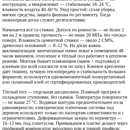
инструкции, а микроклимат — стабильным: 18–24 °C,
влажность воздуха 40–60 %. Уход простой: сухая уборка,
мягкие средства, защита финиша по регламенту. Тогда
инженерная доска служит десятилетиями.
Начинается всё со стяжки. Допуск по ровности — не более 2
мм на 2 м правила; прочность — не ниже 20 МПа, без «песка»
поверх. Влажность цементной стяжки — около 2 CM%,
древесных оснований — 8–12 %. На доске важна
акклиматизация: запечатанные пачки лежат в помещении 48
часов минимум, отопление и тёплый пол работают в штатном
режиме. Монтаж бывает плавающим (замок + подложка) и
клеевым (по всей плоскости или по пазу). Клеевое крепление
даёт тишину, лучшую теплопередачу и стабильность больших
форматов; используется однокомпонентный полиуретановый
или силановый клей от сертифицированных производителей.
Тёплый пол — отдельная дисциплина. Плавный прогрев и
охлаждение ступенями, без скачков. Температура поверхности
— не выше 27 °C. Водяные контуры предпочтительнее из‑за
равномерности; электрические плёночные системы под
деревом используют только по паспортам совместимости и с
ограничителями. Деформационные зазоры по периметру —
10–12 мм, под плинтусом. Примыкания к плитке делают через
пробковый компенсатор заподлицо или в тонкий профиль;