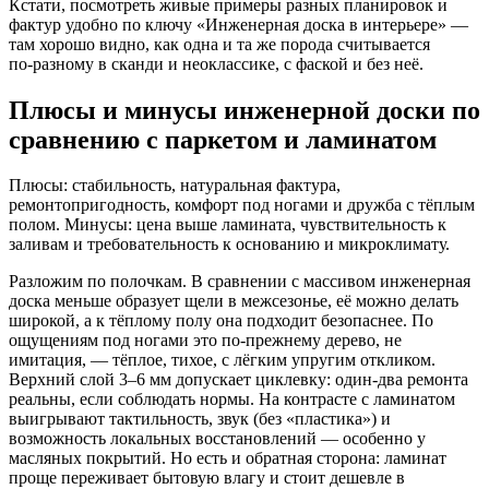
Кстати, посмотреть живые примеры разных планировок и
фактур удобно по ключу «Инженерная доска в интерьере» —
там хорошо видно, как одна и та же порода считывается
по‑разному в сканди и неоклассике, с фаской и без неё.
Плюсы и минусы инженерной доски по
сравнению с паркетом и ламинатом
Плюсы: стабильность, натуральная фактура,
ремонтопригодность, комфорт под ногами и дружба с тёплым
полом. Минусы: цена выше ламината, чувствительность к
заливам и требовательность к основанию и микроклимату.
Разложим по полочкам. В сравнении с массивом инженерная
доска меньше образует щели в межсезонье, её можно делать
широкой, а к тёплому полу она подходит безопаснее. По
ощущениям под ногами это по‑прежнему дерево, не
имитация, — тёплое, тихое, с лёгким упругим откликом.
Верхний слой 3–6 мм допускает циклевку: один-два ремонта
реальны, если соблюдать нормы. На контрасте с ламинатом
выигрывают тактильность, звук (без «пластика») и
возможность локальных восстановлений — особенно у
масляных покрытий. Но есть и обратная сторона: ламинат
проще переживает бытовую влагу и стоит дешевле в