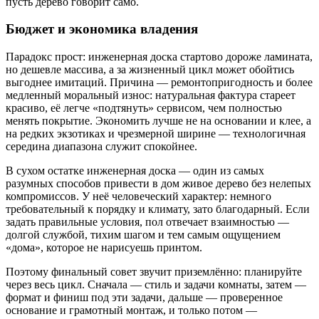
пусть дерево говорит само.
Бюджет и экономика владения
Парадокс прост: инженерная доска стартово дороже ламината,
но дешевле массива, а за жизненный цикл может обойтись
выгоднее имитаций. Причина — ремонтопригодность и более
медленный моральный износ: натуральная фактура стареет
красиво, её легче «подтянуть» сервисом, чем полностью
менять покрытие. Экономить лучше не на основании и клее, а
на редких экзотиках и чрезмерной ширине — технологичная
середина диапазона служит спокойнее.
В сухом остатке инженерная доска — один из самых
разумных способов привести в дом живое дерево без нелепых
компромиссов. У неё человеческий характер: немного
требовательный к порядку и климату, зато благодарный. Если
задать правильные условия, пол отвечает взаимностью —
долгой службой, тихим шагом и тем самым ощущением
«дома», которое не нарисуешь принтом.
Поэтому финальный совет звучит приземлённо: планируйте
через весь цикл. Сначала — стиль и задачи комнаты, затем —
формат и финиш под эти задачи, дальше — проверенное
основание и грамотный монтаж, и только потом —