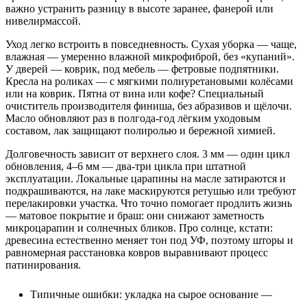
важно устранить разницу в высоте заранее, фанерой или
нивелирмассой.
Уход легко встроить в повседневность. Сухая уборка — чаще,
влажная — умеренно влажной микрофиброй, без «купаний».
У дверей — коврик, под мебель — фетровые подпятники.
Кресла на роликах — с мягкими полиуретановыми колёсами
или на коврик. Пятна от вина или кофе? Специальный
очиститель производителя финиша, без абразивов и щёлочи.
Масло обновляют раз в полгода‑год лёгким уходовым
составом, лак защищают полиролью и бережной химией.
Долговечность зависит от верхнего слоя. 3 мм — один цикл
обновления, 4–6 мм — два‑три цикла при штатной
эксплуатации. Локальные царапины на масле затираются и
подкрашиваются, на лаке маскируются ретушью или требуют
перелакировки участка. Что точно помогает продлить жизнь
— матовое покрытие и браш: они снижают заметность
микроцарапин и солнечных бликов. Про солнце, кстати:
древесина естественно меняет тон под УФ, поэтому шторы и
равномерная расстановка ковров выравнивают процесс
патинирования.
Типичные ошибки: укладка на сырое основание —