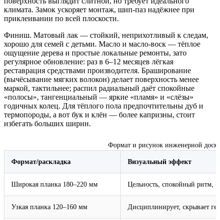
поверхность выглядит слитной, но требует идеального
климата. Замок ускоряет монтаж, шип‑паз надёжнее при
приклеивании по всей плоскости.
Финиш. Матовый лак — стойкий, неприхотливый к следам,
хорошо для семей с детьми. Масло и масло‑воск — тёплое
ощущение дерева и простые локальные ремонты, зато
регулярное обновление: раз в 6–12 месяцев лёгкая
реставрация средствами производителя. Браширование
(вычёсывание мягких волокон) делает поверхность менее
маркой, тактильнее; распил радиальный даёт спокойные
«полосы», тангенциальный — яркие «пламя» и «слёзы»
годичных колец. Для тёплого пола предпочтительны дуб и
термопороды, а вот бук и клён — более капризны, стоит
избегать больших ширин.
Формат и рисунок инженерной доски
Формат/раскладка
Визуальный эффект
Широкая планка 180–220 мм
Цельность, спокойный ритм, 
Узкая планка 120–160 мм
Дисциплинирует, скрывает ге