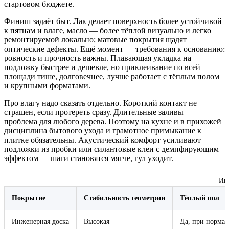
стартовом бюджете.
Финиш задаёт быт. Лак делает поверхность более устойчивой
к пятнам и влаге, масло — более тёплой визуально и легко
ремонтируемой локально; матовые покрытия щадят
оптические дефекты. Ещё момент — требования к основанию:
ровность и прочность важны. Плавающая укладка на
подложку быстрее и дешевле, но приклеивание по всей
площади тише, долговечнее, лучше работает с тёплым полом
и крупными форматами.
Про влагу надо сказать отдельно. Короткий контакт не
страшен, если протереть сразу. Длительные заливы —
проблема для любого дерева. Поэтому на кухне и в прихожей
дисциплина бытового ухода и грамотное примыкание к
плитке обязательны. Акустический комфорт усиливают
подложки из пробки или силантовые клеи с демпфирующим
эффектом — шаги становятся мягче, гул уходит.
Инж
Покрытие
Стабильность геометрии
Тёплый пол
Инженерная доска
Высокая
Да, при нормах