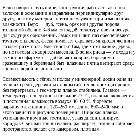
Если говорить чуть шире, конструкция работает так: слои
волокон в основании направлены перпендикулярно друг
другу, поэтому материал почти не «гуляет» при изменениях
влажности. Верх — дуб, ясень, орех или другая порода
толщиной обычно 3–6 мм; он задаёт текстуру, цвет и ресурс
для будущих обновлений. Замок или шип‑паз обеспечивают
точную стыковку, фаска помогает скрывать микродвижения и
создаёт ритм пола. Уместность? Там, где хотят живое дерево,
но не готовы к капризам массива. В зонах риска — у входа и у
кухонного фартука — добавляют коврик, барьерную
грязезащиту и бережный быт: влажные пятна вытирают сразу,
ковши с водой не оставляют.
Совместимость с тёплым полом у инженерной доски одна из
лучших среди деревянных покрытий: тепло проходит ровно,
без перегревов, а геометрия планок стабильна. Главное —
температура поверхности не выше 27 °C, плавные включения
и постоянная влажность воздуха 40–60 %. Форматы
варьируются: ширина 120–260 мм, длина 800–2400 мм; от
этого зависит и рисунок помещения. Широкая планка
успокаивает крупные гостиные, узкая дисциплинирует
коридор. Светлый тон визуально расширяет, тёмный собирает
пространство, делает его камерным, плотным.