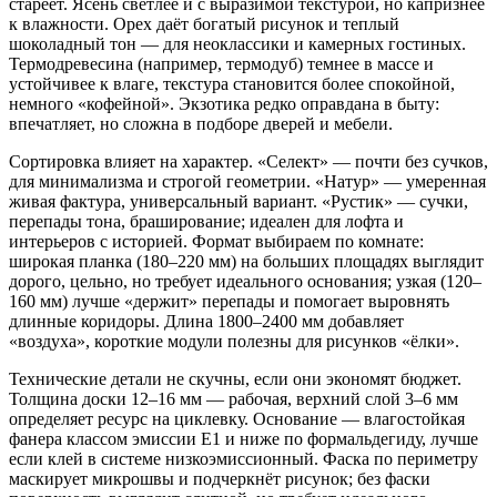
стареет. Ясень светлее и с выразимой текстурой, но капризнее
к влажности. Орех даёт богатый рисунок и теплый
шоколадный тон — для неоклассики и камерных гостиных.
Термодревесина (например, термодуб) темнее в массе и
устойчивее к влаге, текстура становится более спокойной,
немного «кофейной». Экзотика редко оправдана в быту:
впечатляет, но сложна в подборе дверей и мебели.
Сортировка влияет на характер. «Селект» — почти без сучков,
для минимализма и строгой геометрии. «Натур» — умеренная
живая фактура, универсальный вариант. «Рустик» — сучки,
перепады тона, браширование; идеален для лофта и
интерьеров с историей. Формат выбираем по комнате:
широкая планка (180–220 мм) на больших площадях выглядит
дорого, цельно, но требует идеального основания; узкая (120–
160 мм) лучше «держит» перепады и помогает выровнять
длинные коридоры. Длина 1800–2400 мм добавляет
«воздуха», короткие модули полезны для рисунков «ёлки».
Технические детали не скучны, если они экономят бюджет.
Толщина доски 12–16 мм — рабочая, верхний слой 3–6 мм
определяет ресурс на циклевку. Основание — влагостойкая
фанера классом эмиссии Е1 и ниже по формальдегиду, лучше
если клей в системе низкоэмиссионный. Фаска по периметру
маскирует микрошвы и подчеркнёт рисунок; без фаски