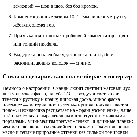
замковый — шов в шов, без боя кромок.
Компенсационные зазоры 10–12 мм по периметру и у
жёстких элементов.
Примыкания к плитке: пробковый компенсатор в цвет
или тонкий профиль.
Выдержка по клею/лаку, установка плинтусів и
расклинивающих колодок — снятие.
Стили и сценарии: как пол «собирает» интерьер
Немного о настроении. Сканди любит светлый матовый дуб
«натур», узкая фаска, палуба 1/3 — воздух и свет. Лофт
тянется к рустику и брашу, широкая доска, микро‑фаска
потемнее — материалность стены‑кирпича подхватывается
полом. Неоклассика расцветает на «французской ёлке», чаще
в тёплых тонах, с выразительным плинтусом и сложными
порталами. Минимализм требует «селект» и длинные планки:
чем меньше швов, тем спокойнее плоскость. Экостиль ценит
масло и тёплые природные оттенки без сильной тонировки —